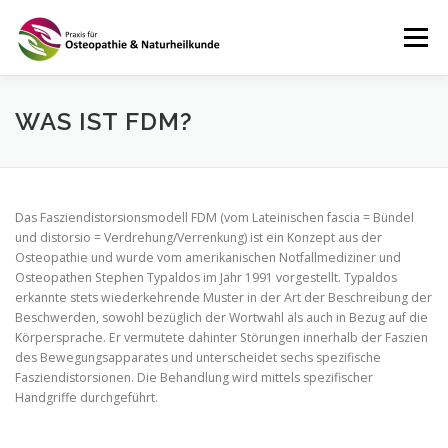
Zum
Inhalt
Menü
springen
STARTSEITE
ÜBER MICH
MEINE LEISTUNGEN
WAS IST FDM?
PRAXIS
TERMINE & ÖFFNUNGSZEITEN
Das Fasziendistorsionsmodell FDM (vom Lateinischen fascia = Bündel
und distorsio = Verdrehung/Verrenkung) ist ein Konzept aus der
Osteopathie und wurde vom amerikanischen Notfallmediziner und
KONTAKT
IMPRESSUM
DATENSCHUTZ
Osteopathen Stephen Typaldos im Jahr 1991 vorgestellt. Typaldos
erkannte stets wiederkehrende Muster in der Art der Beschreibung der
Beschwerden, sowohl bezüglich der Wortwahl als auch in Bezug auf die
Körpersprache. Er vermutete dahinter Störungen innerhalb der Faszien
des Bewegungsapparates und unterscheidet sechs spezifische
Fasziendistorsionen. Die Behandlung wird mittels spezifischer
Handgriffe durchgeführt.