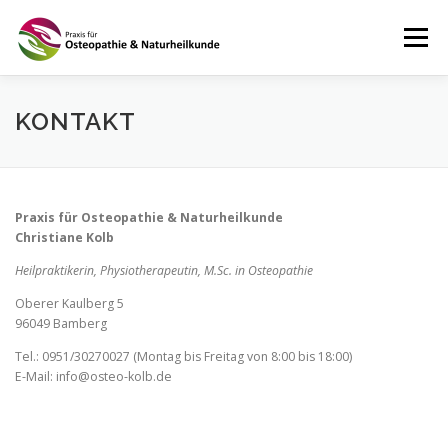
Zum
Inhalt
Menü
springen
STARTSEITE
ÜBER MICH
MEINE LEISTUNGEN
KONTAKT
PRAXIS
TERMINE & ÖFFNUNGSZEITEN
Praxis für Osteopathie & Naturheilkunde
Christiane Kolb
KONTAKT
IMPRESSUM
DATENSCHUTZ
Heilpraktikerin, Physiotherapeutin, M.Sc. in Osteopathie
Oberer Kaulberg 5
96049 Bamberg
Tel.: 0951/30270027 (Montag bis Freitag von 8:00 bis 18:00)
E-Mail: info@osteo-kolb.de