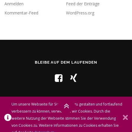
Anmelden
Feed der Einträge
Kommentar-Feed
WordPress.org
BLEIBE AUF DEM LAUFENDEN
Um unsere Webseite für Sie optimal zu gestalten und fortlaufend
verbessern zu können, verwenden wir Cookies. Durch die
weitere Nutzung der Webseite stimmen Sie der Verwendung
Copyright © 2026 Praxis für Osteopathie & Naturheilkunde
von Cookies zu. Weitere Informationen zu Cookies erhalten Sie
Christiane Kolb
–
OnePress
Theme von FameThemes