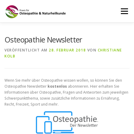
Zum
Inhalt
Menü
springen
STARTSEITE
ÜBER MICH
MEINE LEISTUNGEN
Osteopathie Newsletter
VERÖFFENTLICHT AM
28. FEBRUAR 2018
VON
CHRISTIANE
KOLB
PRAXIS
TERMINE & ÖFFNUNGSZEITEN
KONTAKT
IMPRESSUM
DATENSCHUTZ
Wenn Sie mehr über Osteopathie wissen wollen, so können Sie den
Osteopathie Newsletter
kostenlos
abonnieren. Hier erhalten Sie
Informationen über Osteopathie, Fragen und Antworten zum jeweiligen
Schwerpunktthema, sowie zusätzliche Informationen zu Ernährung,
Recht, Freizeit, Sport und mehr.